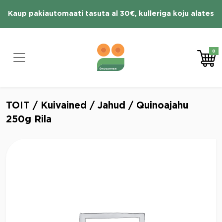
Skip
Kaup pakiautomaati tasuta al 30€, kulleriga koju alates
to
content
70 € tasuta
0
TOIT
/
Kuivained
/
Jahud
/ Quinoajahu
250g Rila