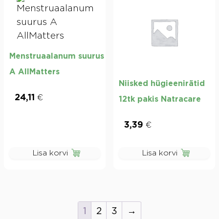
Menstruaalanum suurus
A AllMatters
Niisked hügieenirätid
24,11
€
12tk pakis Natracare
3,39
€
Lisa korvi
Lisa korvi
1
2
3
→