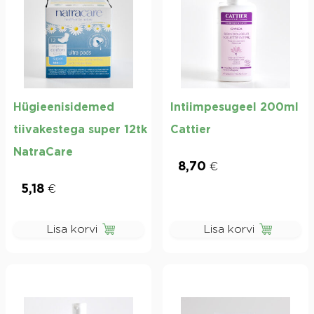
Hügieenisidemed
Intiimpesugeel 200ml
tiivakestega super 12tk
Cattier
NatraCare
8,70
€
5,18
€
Lisa korvi
Lisa korvi