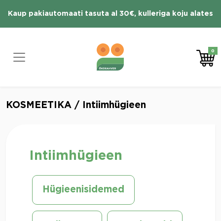
Skip
Kaup pakiautomaati tasuta al 30€, kulleriga koju alates
to
content
70 € tasuta
0
KOSMEETIKA
/ Intiimhügieen
Intiimhügieen
Hügieenisidemed