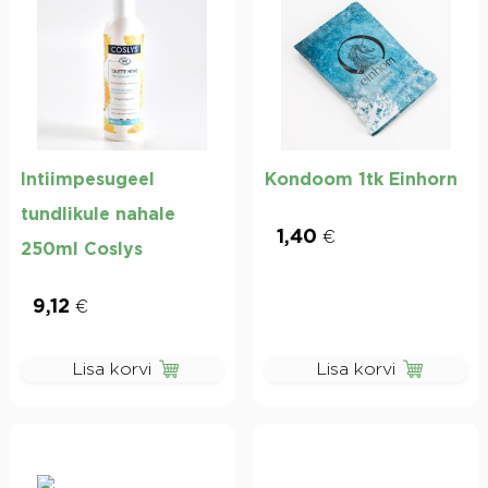
Intiimpesugeel
Kondoom 1tk Einhorn
tundlikule nahale
1,40
€
250ml Coslys
9,12
€
Lisa korvi
Lisa korvi