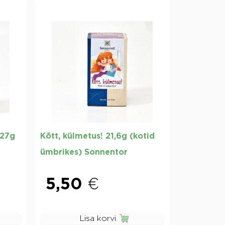
 27g
Kõtt, külmetus! 21,6g (kotid
ümbrikes) Sonnentor
5,50
€
Lisa korvi