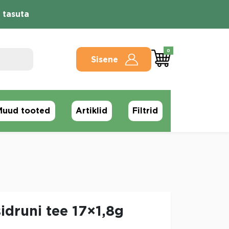
 tasuta
0
Sisene
Muud tooted
Artiklid
Filtrid
sidruni tee 17×1,8g