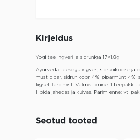
Kirjeldus
Yogi tee ingveri ja sidruniga 17×1,8g
Ayurveda teesegu ingveri, sidrunikoore ja p
must pipar, sidrunikoor 4%, piparmünt 4%, si
liigset tarbimist. Valmistamine: 1 teepakk
Hoida jahedas ja kuivas. Parim enne: vt. p
Seotud tooted