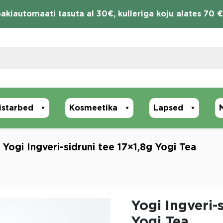
akiautomaati tasuta al 30€, kulleriga koju alates 70 €
istarbed
Kosmeetika
Lapsed
 Yogi Ingveri-sidruni tee 17×1,8g Yogi Tea
Yogi Ingveri-
Yogi Tea