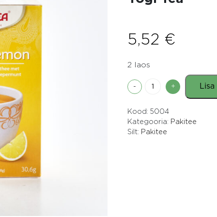
5,52
€
2 laos
Yogi
Lisa
-
+
Ingveri-
sidruni
Kood:
5004
tee
Kategooria:
Pakitee
17x1,8g
Silt:
Pakitee
Yogi
Tea
kogus