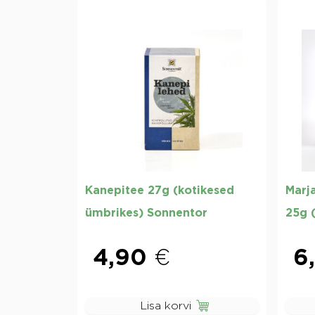
Kanepitee 27g (kotikesed
Marj
ümbrikes) Sonnentor
25g 
4,90
€
6
Lisa korvi