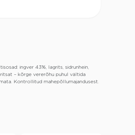
sosad: ingver 43%, lagrits, sidrunhein,
gritsat – kõrge vererõhu puhul vältida
õmmata. Kontrollitud mahepõllumajandusest.