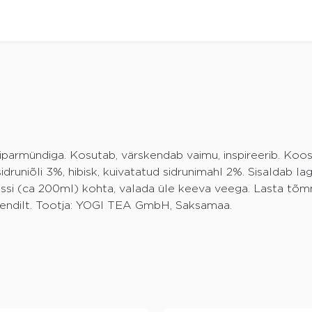
iparmündiga. Kosutab, värskendab vaimu, inspireerib. Koosti
druniõli 3%, hibisk, kuivatatud sidrunimahl 2%. Sisaldab la
 tassi (ca 200ml) kohta, valada üle keeva veega. Lasta t
akendilt. Tootja: YOGI TEA GmbH, Saksamaa.