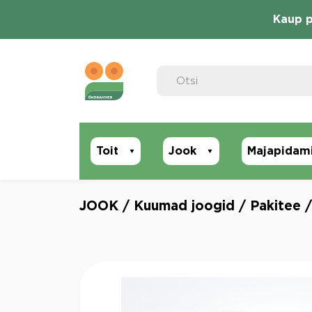
Skip
Kaup p
to
content
Toit
Jook
Majapidam
JOOK
/
Kuumad joogid
/
Pakitee
/