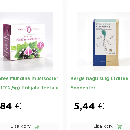
atee Mündine mustsõster
Kerge nagu sulg ürditee
(10*2,5g) Põhjala Teetalu
Sonnentor
,84
€
5,44
€
Lisa korvi
Lisa korvi