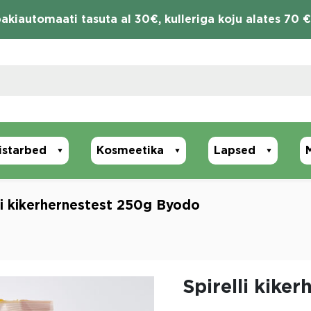
akiautomaati tasuta al 30€, kulleriga koju alates 70 €
istarbed
Kosmeetika
Lapsed
li kikerhernestest 250g Byodo
Spirelli kike