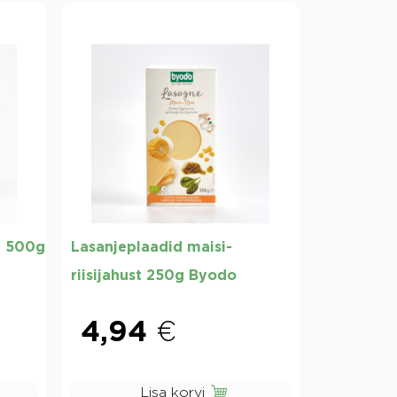
t 500g
Lasanjeplaadid maisi-
riisijahust 250g Byodo
4,94
€
Lisa korvi