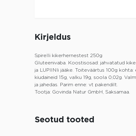
Kirjeldus
Spirelli kikerhernestest 250g
Gluteenivaba. Koostisosad: jahvatatud ki
ja LUPIINIi jääke. Toiteväärtus 100g kohta: 
kiudaineid 15g, valku 19g, soola 0,02g. Va
ja jahedas. Parim enne: vt pakendilt.
Tootja: Govinda Natur GmbH, Saksamaa.
Seotud tooted