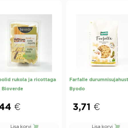
olid rukola ja ricottaga
Farfalle durumnisujahus
 Bioverde
Byodo
,44
€
3,71
€
Lisa korvi
Lisa korvi