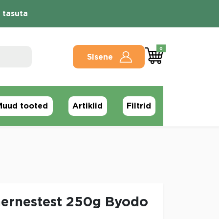
 tasuta
0
Sisene
Muud tooted
Artiklid
Filtrid
rhernestest 250g Byodo