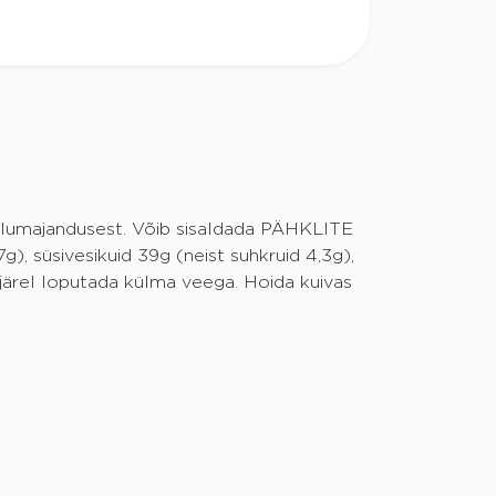
llumajandusest. Võib sisaldada PÄHKLITE
g), süsivesikuid 39g (neist suhkruid 4,3g),
ejärel loputada külma veega. Hoida kuivas