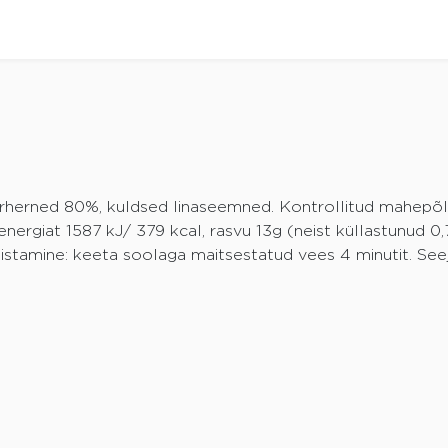
kerherned 80%, kuldsed linaseemned. Kontrollitud mahepõ
energiat 1587 kJ/ 379 kcal, rasvu 13g (neist küllastunud 0,7
lmistamine: keeta soolaga maitsestatud vees 4 minutit. Se