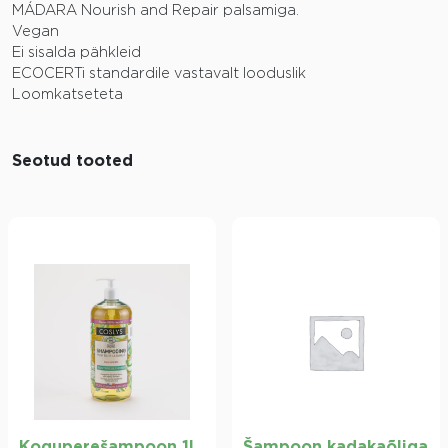
MÁDARA Nourish and Repair palsamiga.
Vegan
Ei sisalda pähkleid
ECOCERTi standardile vastavalt looduslik
Loomkatseteta
Seotud tooted
Koguperešampoon 1l
Šampoon kadakaõliga