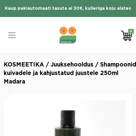
Skip
Kaup pakiautomaati tasuta al 30€, kulleriga koju alates
to
content
70 € tasuta
0
KOSMEETIKA
/
Juuksehooldus
/
Shampooni
kuivadele ja kahjustatud juustele 250ml
Madara