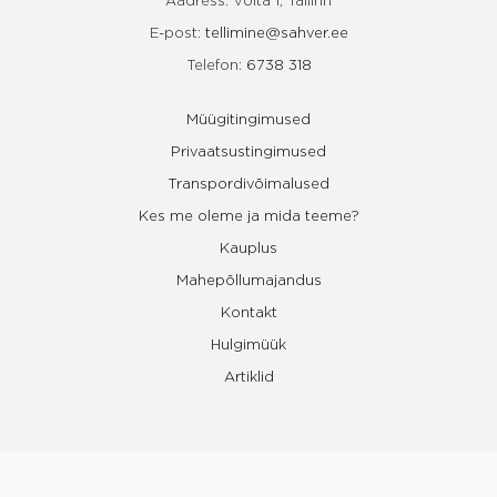
Aadress: Volta 1, Tallinn
E-post:
tellimine@sahver.ee
Telefon:
6738 318
Müügitingimused
Privaatsustingimused
Transpordivõimalused
Kes me oleme ja mida teeme?
Kauplus
Mahepõllumajandus
Kontakt
Hulgimüük
Artiklid