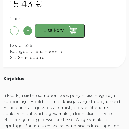
15,43
€
1 laos
Lisa korvi
-
+
Šampoon
kuivadele
Kood:
1529
ja
Kategooria:
Shampoonid
kahjustatud
Silt:
Shampoonid
juustele
250ml
Madara
kogus
Kirjeldus
Rikkalik ja siidine šampoon koos põhjamaise nõgese ja
küdooniaga. Hooldab õrnalt kuivi ja kahjustatud juukseid.
Aitab ennetada juuste katkemist ja otste lõhenemist.
Juuksed muutuvad tugevamaks ja loomulikult siledaks.
Masseerige märgadesse juustesse. Ajage vahule ja
loputage. Parima tulemuse saavutamiseks kasutage koos