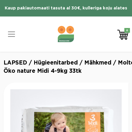
Skip
Kaup pakiautomaati tasuta al 30€, kulleriga koju alates
to
content
70 € tasuta
0
LAPSED
/
Hügieenitarbed
/
Mähkmed
/ Molt
Öko nature Midi 4-9kg 33tk