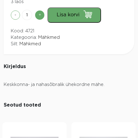
3 laos
Moltex
Lisa korvi
-
+
Öko
nature
Kood:
4721
Midi
Kategooria:
Mähkmed
4-
Silt:
Mähkmed
9kg
33tk
kogus
Kirjeldus
Keskkonna- ja nahasõbralik ühekordne mähe.
Seotud tooted