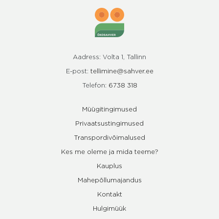
Aadress: Volta 1, Tallinn
E-post:
tellimine@sahver.ee
Telefon:
6738 318
Müügitingimused
Privaatsustingimused
Transpordivõimalused
Kes me oleme ja mida teeme?
Kauplus
Mahepõllumajandus
Kontakt
Hulgimüük