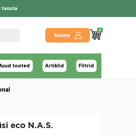
 tasuta
0
Sisene
Muud tooted
Artiklid
Filtrid
onal
si eco N.A.S.