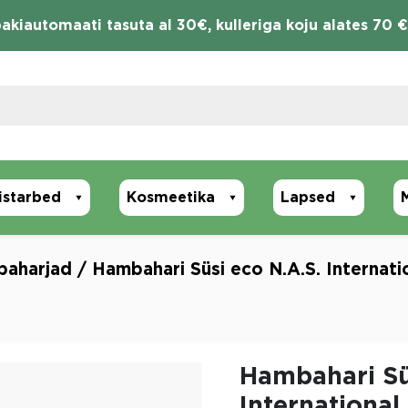
akiautomaati tasuta al 30€, kulleriga koju alates 70 €
istarbed
Kosmeetika
Lapsed
aharjad
/ Hambahari Süsi eco N.A.S. Internati
Hambahari Sü
International