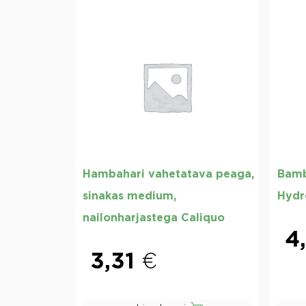
Hambahari vahetatava peaga,
Bamb
sinakas medium,
Hydr
nailonharjastega Caliquo
4
3,31
€