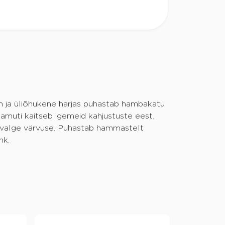
n ja üliõhukene harjas puhastab hambakatu
amuti kaitseb igemeid kahjustuste eest.
 valge värvuse. Puhastab hammastelt
hk.