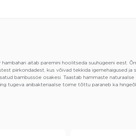
 hambahari aitab paremini hoolitseda suuhügeeni eest. Õr
test piirkondadest, kus võivad tekkida igemehaigused ja s
lisatud bambussöe osakesi. Taastab hammaste naturaalse
 ning tugeva anibakteriaalse toime tõttu paraneb ka hingeõ