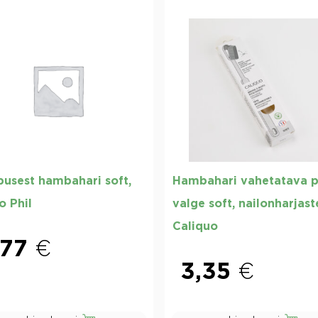
usest hambahari soft,
Hambahari vahetatava p
o Phil
valge soft, nailonharjas
Caliquo
,77
€
3,35
€