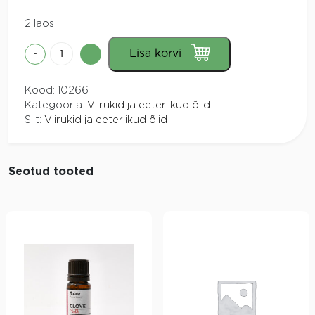
2 laos
Eeterlik
Lisa korvi
-
+
õli
piparmünt
Kood:
10266
10ml
Kategooria:
Viirukid ja eeterlikud õlid
Signe
Silt:
Viirukid ja eeterlikud õlid
Seebid
kogus
Seotud tooted