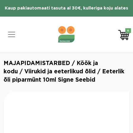
Skip
Kaup pakiautomaati tasuta al 30€, kulleriga koju alates
to
content
70 € tasuta
0
MAJAPIDAMISTARBED
/
Köök ja
kodu
/
Viirukid ja eeterlikud õlid
/ Eeterlik
õli piparmünt 10ml Signe Seebid