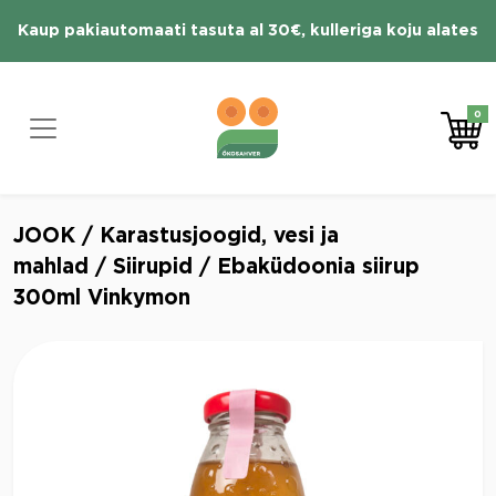
Skip
Kaup pakiautomaati tasuta al 30€, kulleriga koju alates
to
content
70 € tasuta
0
JOOK
/
Karastusjoogid, vesi ja
mahlad
/
Siirupid
/ Ebaküdoonia siirup
300ml Vinkymon