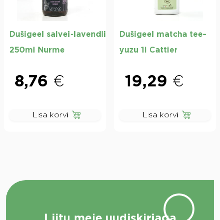
Dušigeel salvei-lavendli
Dušigeel matcha tee-
250ml Nurme
yuzu 1l Cattier
8,76
€
19,29
€
Lisa korvi
Lisa korvi
Liitu meie uudiskirjaga