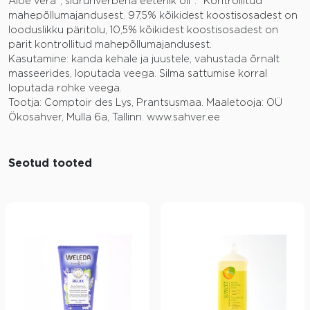
Aloe vera*, sidrunverbena eeterlik õli*. *Kontrollitud
mahepõllumajandusest. 97,5% kõikidest koostisosadest on
looduslikku päritolu, 10,5% kõikidest koostisosadest on
pärit kontrollitud mahepõllumajandusest.
Kasutamine: kanda kehale ja juustele, vahustada õrnalt
masseerides, loputada veega. Silma sattumise korral
loputada rohke veega.
Tootja: Comptoir des Lys, Prantsusmaa. Maaletooja: OÜ
Ökosahver, Mulla 6a, Tallinn. www.sahver.ee
Seotud tooted