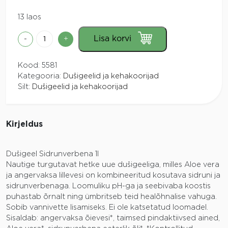
13 laos
Dušigeel
Lisa korvi
-
+
Sidrunverbena
1l
Kood:
5581
Coslys
Kategooria:
Dušigeelid ja kehakoorijad
kogus
Silt:
Dušigeelid ja kehakoorijad
Kirjeldus
Dušigeel Sidrunverbena 1l
Nautige turgutavat hetke uue dušigeeliga, milles Aloe vera
ja angervaksa lillevesi on kombineeritud kosutava sidruni ja
sidrunverbenaga. Loomuliku pH-ga ja seebivaba koostis
puhastab õrnalt ning ümbritseb teid healõhnalise vahuga.
Sobib vannivette lisamiseks. Ei ole katsetatud loomadel.
Sisaldab: angervaksa õievesi*, taimsed pindaktiivsed ained,