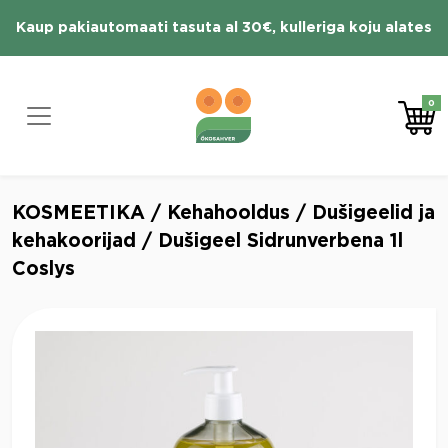
Skip
Kaup pakiautomaati tasuta al 30€, kulleriga koju alates
to
content
70 € tasuta
0
KOSMEETIKA
/
Kehahooldus
/
Dušigeelid ja
kehakoorijad
/ Dušigeel Sidrunverbena 1l
Coslys