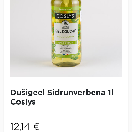
Dušigeel Sidrunverbena 1l
Coslys
12,14
€