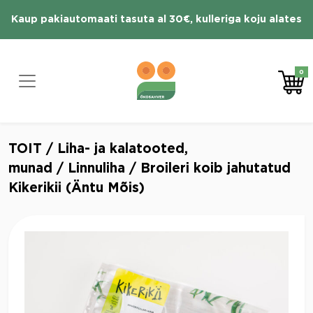
Skip
Kaup pakiautomaati tasuta al 30€, kulleriga koju alates
to
content
70 € tasuta
0
TOIT
/
Liha- ja kalatooted,
munad
/
Linnuliha
/ Broileri koib jahutatud
Kikerikii (Äntu Mõis)