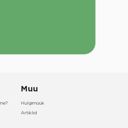
Muu
eme?
Hulgimüük
Artiklid