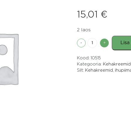
15,01
€
2 laos
Arnika
Lisa
-
+
jahutav
geel
Kood:
10515
100ml
Kategooria:
Kehakreemid,
Weleda
Silt:
Kehakreemid, ihupiim
kogus