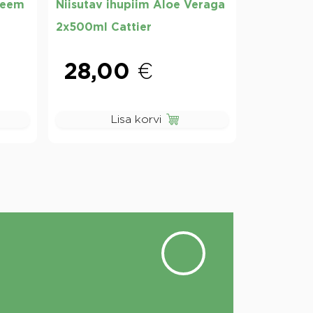
reem
Niisutav ihupiim Aloe Veraga
2x500ml Cattier
28,00
€
Lisa korvi