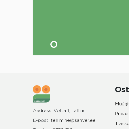
Ost
Müügi
Aadress: Volta 1, Tallinn
Privaa
E-post:
tellimine@sahver.ee
Trans