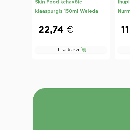
Skin Food kehavõie
Ihup
klaaspurgis 150ml Weleda
Nur
22,74
€
1
Lisa korvi