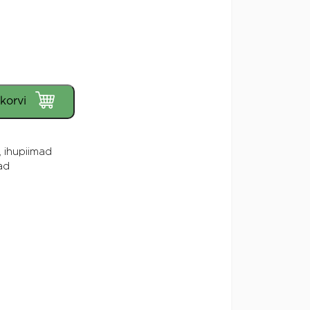
 korvi
 ihupiimad
ad