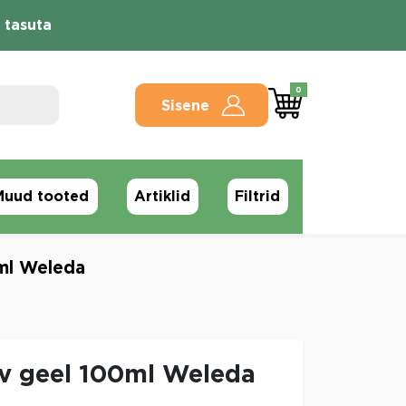
 tasuta
0
Sisene
Muud tooted
Artiklid
Filtrid
0ml Weleda
av geel 100ml Weleda