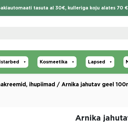
akiautomaati tasuta al 30€, kulleriga koju alates 70 €
istarbed
Kosmeetika
Lapsed
akreemid, ihupiimad
/ Arnika jahutav geel 10
Arnika jahut