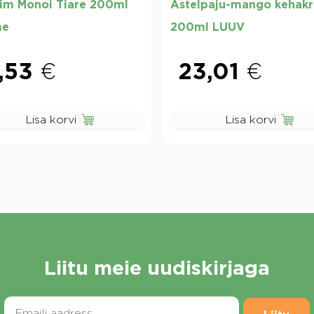
iim Monoi Tiare 200ml
Astelpaju-mango kehak
me
200ml LUUV
1,53
€
23,01
€
Lisa korvi
Lisa korvi
Liitu meie uudiskirjaga