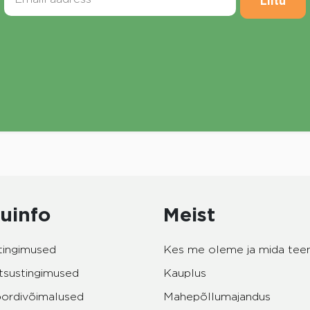
Liitu
uinfo
Meist
tingimused
Kes me oleme ja mida te
tsustingimused
Kauplus
pordivõimalused
Mahepõllumajandus